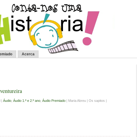
remiado
Acerca
ventureira
 |
Áudio
,
Áudio 1.º e 2.º ano
,
Áudio Premiado
| Maria Abreu | Os sapitos |