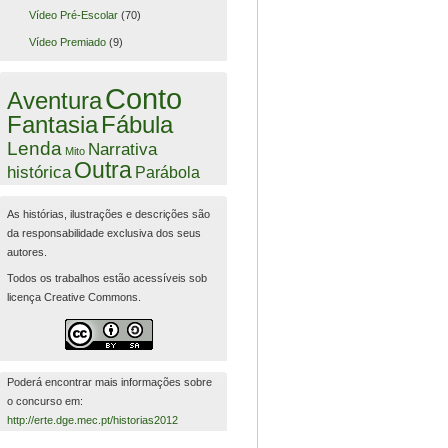
Vídeo Pré-Escolar
(70)
Vídeo Premiado
(9)
Conto
Aventura
Fantasia
Fábula
Lenda
Narrativa
Mito
Outra
histórica
Parábola
As histórias, ilustrações e descrições são
da responsabilidade exclusiva dos seus
autores.
Todos os trabalhos estão acessíveis sob
licença Creative Commons.
Poderá encontrar mais informações sobre
o concurso em:
http://erte.dge.mec.pt/historias2012