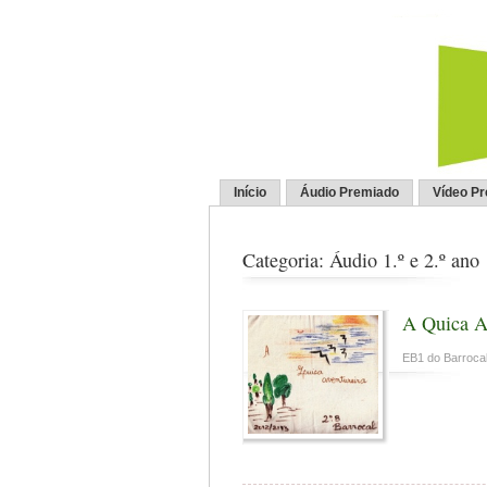
Início
Áudio Premiado
Vídeo P
Categoria: Áudio 1.º e 2.º ano
A Quica A
EB1 do Barrocal