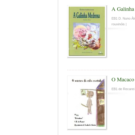
A Galinha
EB1 D. Nuno Álv
rouxinóis |
O Macaco 
EB1 de Recarei