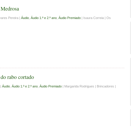
 Medrosa
ares Pereira |
Áudio
,
Áudio 1.º e 2.º ano
,
Áudio Premiado
| Isaura Correia | Os
do rabo cortado
 |
Áudio
,
Áudio 1.º e 2.º ano
,
Áudio Premiado
| Margarida Rodrigues | Brincadores |