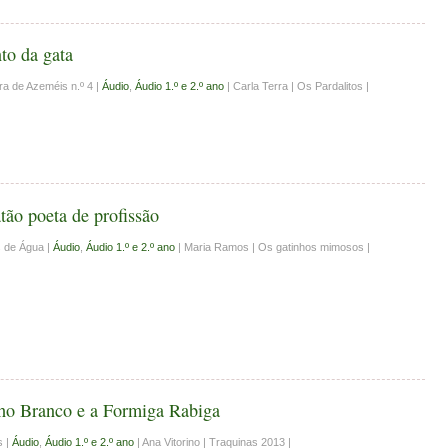
to da gata
ra de Azeméis n.º 4 |
Áudio
,
Áudio 1.º e 2.º ano
| Carla Terra | Os Pardalitos |
ão poeta de profissão
s de Água |
Áudio
,
Áudio 1.º e 2.º ano
| Maria Ramos | Os gatinhos mimosos |
ho Branco e a Formiga Rabiga
s |
Áudio
,
Áudio 1.º e 2.º ano
| Ana Vitorino | Traquinas 2013 |