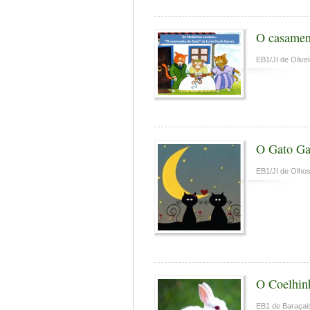
O casamen
EB1/JI de Olivei
O Gato Gat
EB1/JI de Olho
O Coelhin
EB1 de Baraçai