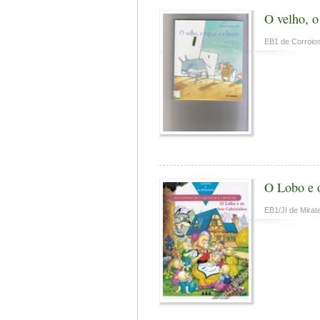
O velho, o
EB1 de Corroios
O Lobo e o
EB1/JI de Mirate