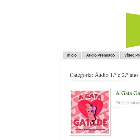
Início
Áudio Premiado
Vídeo P
Categoria: Áudio 1.º e 2.º ano
A Gata Ga
EB1/JI de Mirate