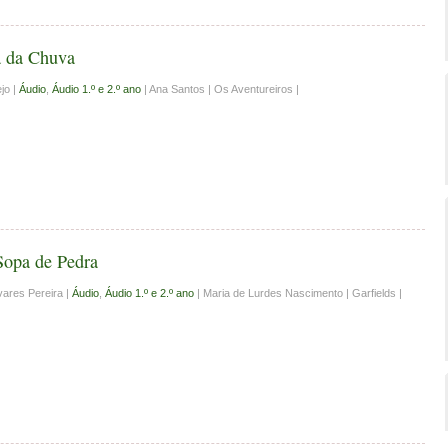
a da Chuva
jo |
Áudio
,
Áudio 1.º e 2.º ano
| Ana Santos | Os Aventureiros |
Sopa de Pedra
ares Pereira |
Áudio
,
Áudio 1.º e 2.º ano
| Maria de Lurdes Nascimento | Garfields |