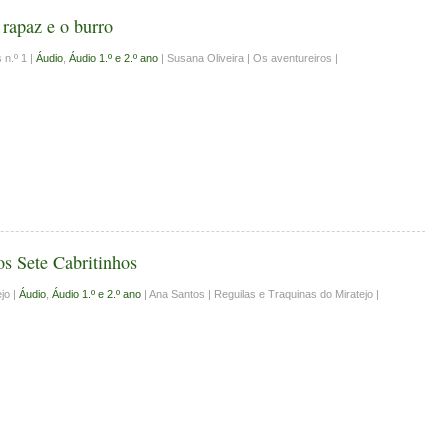
 rapaz e o burro
 n.º 1 |
Áudio
,
Áudio 1.º e 2.º ano
| Susana Oliveira | Os aventureiros |
s Sete Cabritinhos
jo |
Áudio
,
Áudio 1.º e 2.º ano
| Ana Santos | Reguilas e Traquinas do Miratejo |