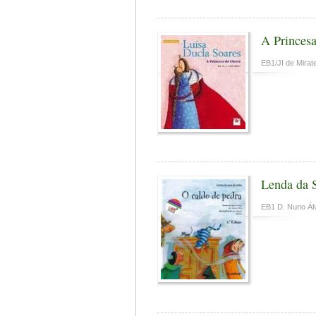
A Princes
EB1/JI de Mirate
Lenda da 
EB1 D. Nuno Álv