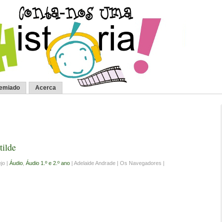
remiado
Acerca
tilde
jo |
Áudio
,
Áudio 1.º e 2.º ano
| Adelaide Andrade | Os Navegadores |