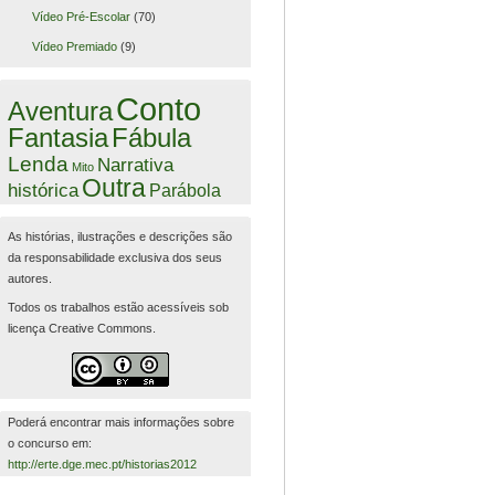
Vídeo Pré-Escolar
(70)
Vídeo Premiado
(9)
Conto
Aventura
Fantasia
Fábula
Lenda
Narrativa
Mito
Outra
histórica
Parábola
As histórias, ilustrações e descrições são
da responsabilidade exclusiva dos seus
autores.
Todos os trabalhos estão acessíveis sob
licença Creative Commons.
Poderá encontrar mais informações sobre
o concurso em:
http://erte.dge.mec.pt/historias2012