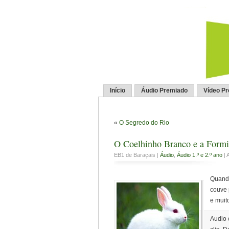
Início
Áudio Premiado
Vídeo P
«
O Segredo do Rio
O Coelhinho Branco e a Form
EB1 de Baraçais |
Áudio
,
Áudio 1.º e 2.º ano
| 
Quando
couve 
e muit
Audio 