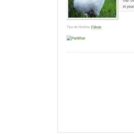
clip. 
in you
Tipo de História:
Fábula