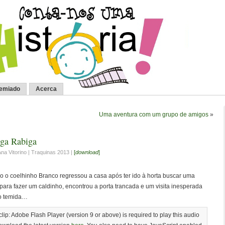
remiado
Acerca
Uma aventura com um grupo de amigos
»
iga Rabiga
Ana Vitorino | Traquinas 2013 |
[
download
]
 o coelhinho Branco regressou a casa após ter ido à horta buscar uma
para fazer um caldinho, encontrou a porta trancada e um visita inesperada
o temida…
clip: Adobe Flash Player (version 9 or above) is required to play this audio