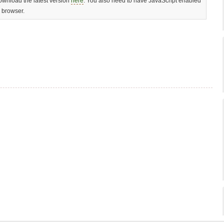
Download the latest version
here
. You also need to have JavaScript enabled
r browser.