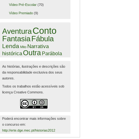
Vídeo Pré-Escolar
(70)
Vídeo Premiado
(9)
Conto
Aventura
Fantasia
Fábula
Lenda
Narrativa
Mito
Outra
histórica
Parábola
As histórias, ilustrações e descrições são
da responsabilidade exclusiva dos seus
autores.
Todos os trabalhos estão acessíveis sob
licença Creative Commons.
Poderá encontrar mais informações sobre
o concurso em:
http://erte.dge.mec.pt/historias2012