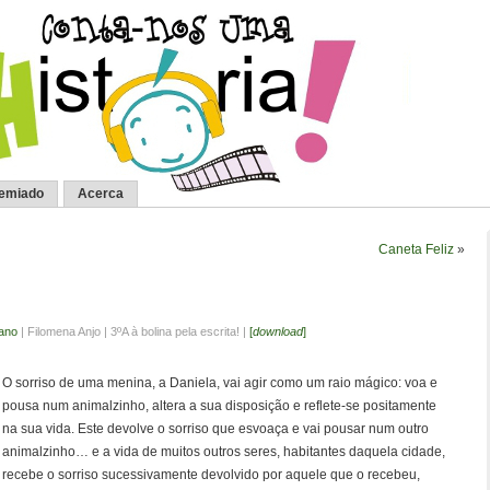
remiado
Acerca
Caneta Feliz
»
 ano
| Filomena Anjo | 3ºA à bolina pela escrita! |
[
download
]
O sorriso de uma menina, a Daniela, vai agir como um raio mágico: voa e
pousa num animalzinho, altera a sua disposição e reflete-se positamente
na sua vida. Este devolve o sorriso que esvoaça e vai pousar num outro
animalzinho… e a vida de muitos outros seres, habitantes daquela cidade,
recebe o sorriso sucessivamente devolvido por aquele que o recebeu,