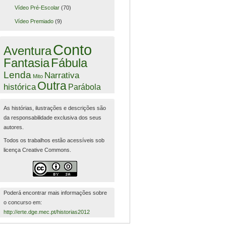
Vídeo Pré-Escolar
(70)
Vídeo Premiado
(9)
Conto
Aventura
Fantasia
Fábula
Lenda
Narrativa
Mito
Outra
histórica
Parábola
As histórias, ilustrações e descrições são
da responsabilidade exclusiva dos seus
autores.
Todos os trabalhos estão acessíveis sob
licença Creative Commons.
Poderá encontrar mais informações sobre
o concurso em:
http://erte.dge.mec.pt/historias2012