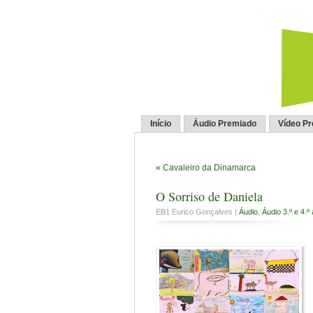
Início
Áudio Premiado
Vídeo P
«
Cavaleiro da Dinamarca
O Sorriso de Daniela
EB1 Eurico Gonçalves |
Áudio
,
Áudio 3.º e 4.º