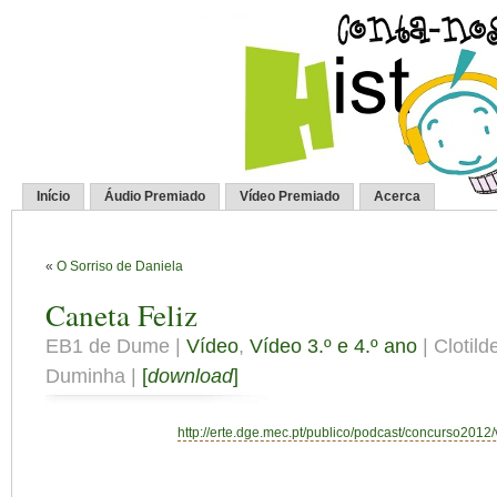
Início
Áudio Premiado
Vídeo Premiado
Acerca
«
O Sorriso de Daniela
Caneta Feliz
EB1 de Dume |
Vídeo
,
Vídeo 3.º e 4.º ano
| Clotild
Duminha |
[
download
]
http://erte.dge.mec.pt/publico/podcast/concurso2012/