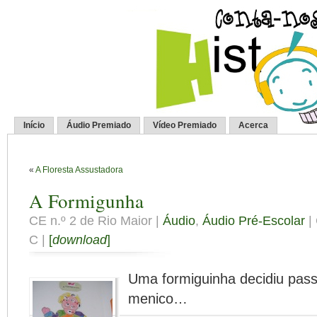
Início
Áudio Premiado
Vídeo Premiado
Acerca
«
A Floresta Assustadora
A Formigunha
CE n.º 2 de Rio Maior |
Áudio
,
Áudio Pré-Escolar
| 
C |
[
download
]
Uma formiguinha decidiu pas
menico…