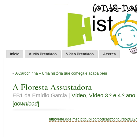
Início
Áudio Premiado
Vídeo Premiado
Acerca
«
A Carochinha – Uma história que começa e acaba bem
A Floresta Assustadora
EB1 da Emídio Garcia |
Vídeo
,
Vídeo 3.º e 4.º ano
[
download
]
http://erte.dge.mec.pt/publico/podcast/concurso2012/