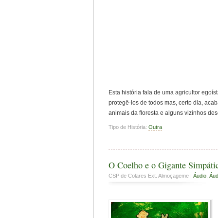
Esta história fala de uma agricultor egoí
protegê-los de todos mas, certo dia, ac
animais da floresta e alguns vizinhos des
Tipo de História:
Outra
O Coelho e o Gigante Simpáti
CSP de Colares Ext. Almoçageme |
Áudio
,
Áud