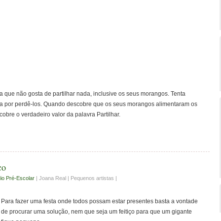
sta que não gosta de partilhar nada, inclusive os seus morangos. Tenta
aba por perdê-los. Quando descobre que os seus morangos alimentaram os
cobre o verdadeiro valor da palavra Partilhar.
co
io Pré-Escolar
| Joana Real | Pequenos artistas |
Para fazer uma festa onde todos possam estar presentes basta a vontade
de procurar uma solução, nem que seja um feitiço para que um gigante