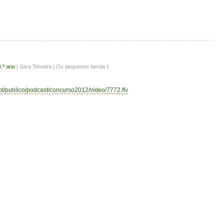
4.º ano
| Sara Teixeira | Os pequenos heróis |
.pt/publico/podcast/concurso2012/video/7772.flv