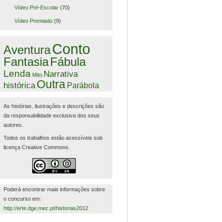
Vídeo Pré-Escolar
(70)
Vídeo Premiado
(9)
Conto
Aventura
Fantasia
Fábula
Lenda
Narrativa
Mito
Outra
histórica
Parábola
As histórias, ilustrações e descrições são
da responsabilidade exclusiva dos seus
autores.
Todos os trabalhos estão acessíveis sob
licença Creative Commons.
Poderá encontrar mais informações sobre
o concurso em:
http://erte.dge.mec.pt/historias2012