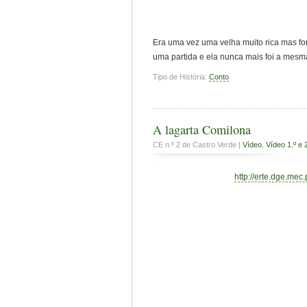
Era uma vez uma velha muito rica mas fo
uma partida e ela nunca mais foi a mes
Tipo de História:
Conto
A lagarta Comilona
CE n.º 2 de Castro Verde |
Vídeo
,
Vídeo 1.º e 
http://erte.dge.mec