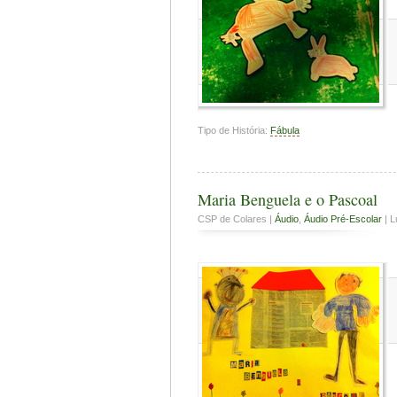
Tipo de História:
Fábula
Maria Benguela e o Pascoal
CSP de Colares |
Áudio
,
Áudio Pré-Escolar
| L