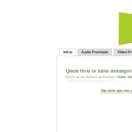
Início
Áudio Premiado
Vídeo P
Quem tirou os meus morangos
EB1/JI de Sta Bárbara de Padrões |
Vídeo
,
Víd
http://erte.dge.mec