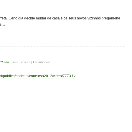
rreta. Certo dia decide mudar de casa e os seus novos vizinhos pregam-lhe
ma…
2.º ano
| Sara Teixeira | Lagartinhos |
.pt/publico/podcast/concurso2012/video/7773.flv