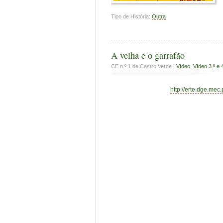
Tipo de História:
Outra
A velha e o garrafão
CE n.º 1 de Castro Verde |
Vídeo
,
Vídeo 3.º e 
http://erte.dge.mec