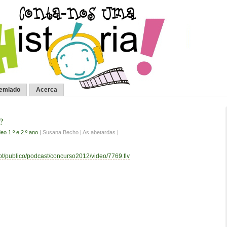
remiado
Acerca
?
eo 1.º e 2.º ano
| Susana Becho | As abetardas |
.pt/publico/podcast/concurso2012/video/7769.flv