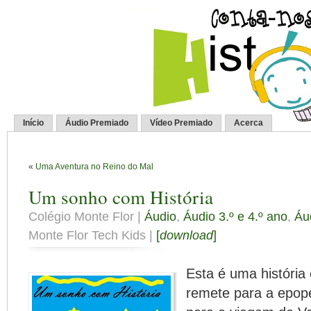
Início
Áudio Premiado
Vídeo Premiado
Acerca
«
Uma Aventura no Reino do Mal
Um sonho com História
Colégio Monte Flor |
Áudio
,
Áudio 3.º e 4.º ano
,
Áu
Monte Flor Tech Kids |
[
download
]
Esta é uma história
remete para a epop