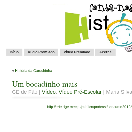
Início
Áudio Premiado
Vídeo Premiado
Acerca
«
História da Carochinha
Um bocadinho mais
CE de Fão |
Vídeo
,
Vídeo Pré-Escolar
| Maria Silva
http://erte.dge.mec.pt/publico/podcast/concurso2012/