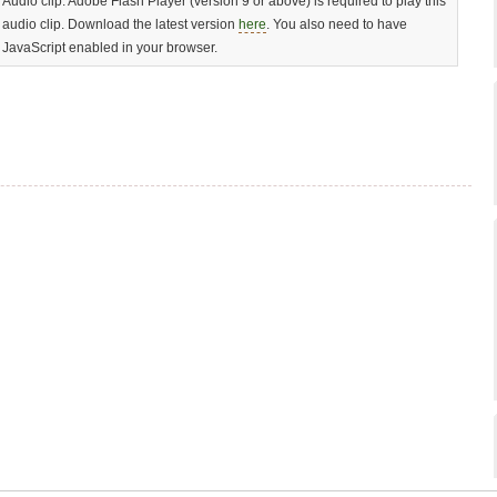
Audio clip: Adobe Flash Player (version 9 or above) is required to play this
audio clip. Download the latest version
here
. You also need to have
JavaScript enabled in your browser.