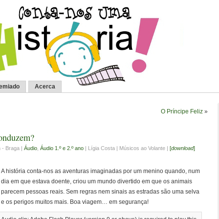
remiado
Acerca
O Príncipe Feliz
»
conduzem?
 - Braga |
Áudio
,
Áudio 1.º e 2.º ano
| Lígia Costa | Músicos ao Volante |
[
download
]
A história conta-nos as aventuras imaginadas por um menino quando, num
dia em que estava doente, criou um mundo divertido em que os animais
parecem pessoas reais. Sem regras nem sinais as estradas são uma selva
e os perigos muitos mais. Boa viagem… em segurança!