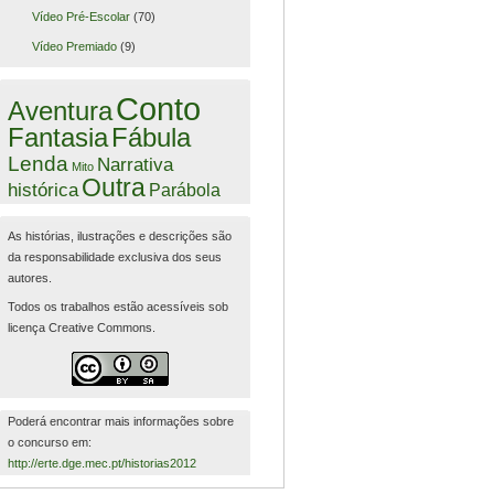
Vídeo Pré-Escolar
(70)
Vídeo Premiado
(9)
Conto
Aventura
Fantasia
Fábula
Lenda
Narrativa
Mito
Outra
histórica
Parábola
As histórias, ilustrações e descrições são
da responsabilidade exclusiva dos seus
autores.
Todos os trabalhos estão acessíveis sob
licença Creative Commons.
Poderá encontrar mais informações sobre
o concurso em:
http://erte.dge.mec.pt/historias2012