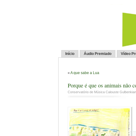
Início
Áudio Premiado
Vídeo P
«
A que sabe a Lua
Porque é que os animais não 
Conservatório de Música Calouste Gulbenkian