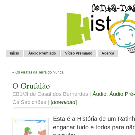
Início
Áudio Premiado
Vídeo Premiado
Acerca
«
Os Piratas da Terra do Nunca
O Grufalão
EB1/JI de Casal dos Bernardos |
Áudio
,
Áudio Pré
Os Sabichões |
[
download
]
Esta é a História de um Ratin
enganar tudo e todos para nã