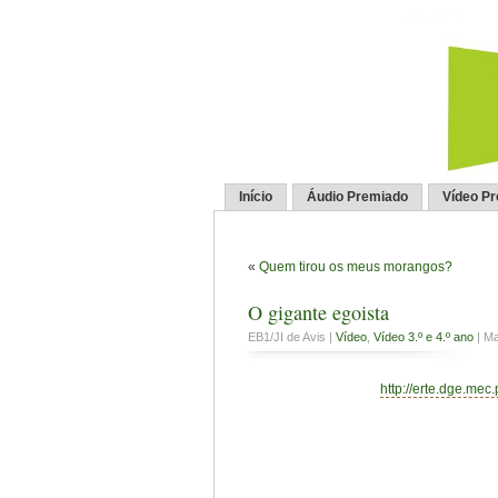
Início
Áudio Premiado
Vídeo P
«
Quem tirou os meus morangos?
O gigante egoista
EB1/JI de Avis |
Vídeo
,
Vídeo 3.º e 4.º ano
| Ma
http://erte.dge.mec