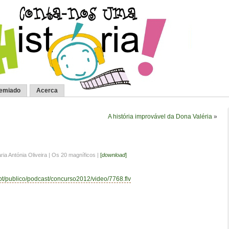
remiado
Acerca
A história improvável da Dona Valéria
»
ria Antónia Oliveira | Os 20 magníficos |
[
download
]
.pt/publico/podcast/concurso2012/video/7768.flv