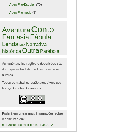
Vídeo Pré-Escolar
(70)
Vídeo Premiado
(9)
Conto
Aventura
Fantasia
Fábula
Lenda
Narrativa
Mito
Outra
histórica
Parábola
As histórias, ilustrações e descrições são
da responsabilidade exclusiva dos seus
autores.
Todos os trabalhos estão acessíveis sob
licença Creative Commons.
Poderá encontrar mais informações sobre
o concurso em:
http://erte.dge.mec.pt/historias2012