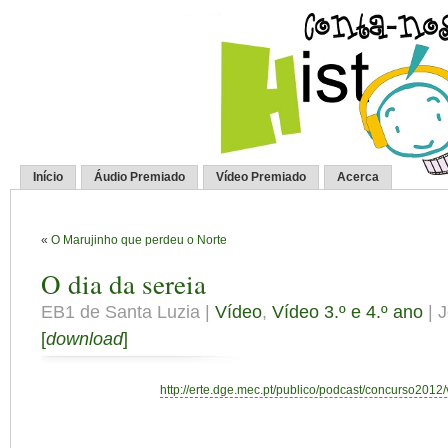
Início
Áudio Premiado
Vídeo Premiado
Acerca
«
O Marujinho que perdeu o Norte
O dia da sereia
EB1 de Santa Luzia |
Vídeo
,
Vídeo 3.º e 4.º ano
| 
[
download
]
http://erte.dge.mec.pt/publico/podcast/concurso2012/