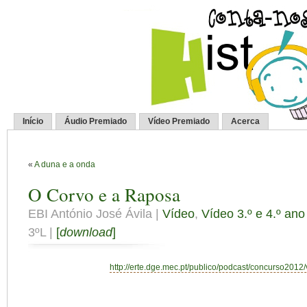
Início
Áudio Premiado
Vídeo Premiado
Acerca
«
A duna e a onda
O Corvo e a Raposa
EBI António José Ávila |
Vídeo
,
Vídeo 3.º e 4.º ano
3ºL |
[
download
]
http://erte.dge.mec.pt/publico/podcast/concurso2012/