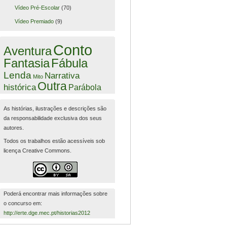
Vídeo Pré-Escolar
(70)
Vídeo Premiado
(9)
Conto
Aventura
Fantasia
Fábula
Lenda
Narrativa
Mito
Outra
histórica
Parábola
As histórias, ilustrações e descrições são
da responsabilidade exclusiva dos seus
autores.
Todos os trabalhos estão acessíveis sob
licença Creative Commons.
Poderá encontrar mais informações sobre
o concurso em:
http://erte.dge.mec.pt/historias2012