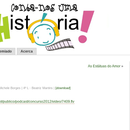
remiado
Acerca
As Estátuas do Amor
»
Michele Borges | 4º L - Beatriz Martins |
[
download
]
.pt/publico/podcast/concurso2012/video/7409.flv