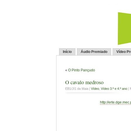
Início
Áudio Premiado
Vídeo P
«
O Pinto Pançudo
O cavalo medroso
EB1/JI1 da Maia |
Vídeo
,
Vídeo 3.º e 4.º ano
| 
http://erte.dge.mec