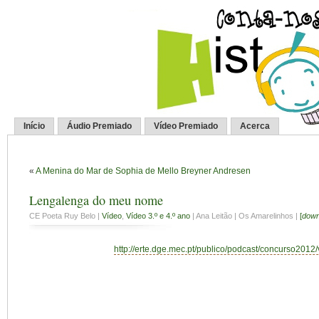
Início
Áudio Premiado
Vídeo Premiado
Acerca
«
A Menina do Mar de Sophia de Mello Breyner Andresen
Lengalenga do meu nome
CE Poeta Ruy Belo |
Vídeo
,
Vídeo 3.º e 4.º ano
| Ana Leitão | Os Amarelinhos |
[
down
http://erte.dge.mec.pt/publico/podcast/concurso2012/