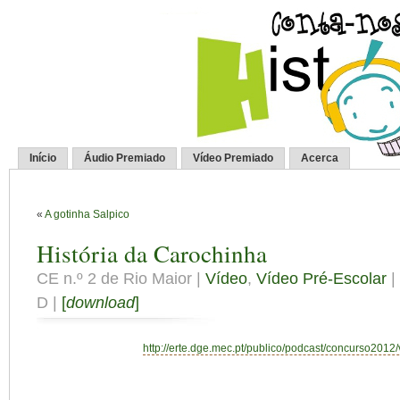
Início
Áudio Premiado
Vídeo Premiado
Acerca
«
A gotinha Salpico
História da Carochinha
CE n.º 2 de Rio Maior |
Vídeo
,
Vídeo Pré-Escolar
|
D |
[
download
]
http://erte.dge.mec.pt/publico/podcast/concurso2012/