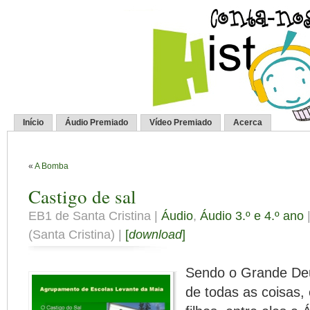
Início
Áudio Premiado
Vídeo Premiado
Acerca
«
A Bomba
Castigo de sal
EB1 de Santa Cristina |
Áudio
,
Áudio 3.º e 4.º ano
|
(Santa Cristina) |
[
download
]
Sendo o Grande De
de todas as coisas,