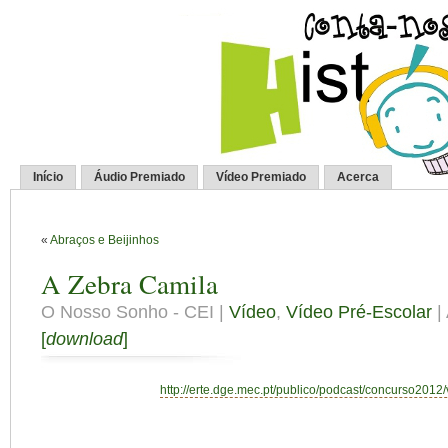
Início
Áudio Premiado
Vídeo Premiado
Acerca
«
Abraços e Beijinhos
A Zebra Camila
O Nosso Sonho - CEI |
Vídeo
,
Vídeo Pré-Escolar
| 
[
download
]
http://erte.dge.mec.pt/publico/podcast/concurso2012/