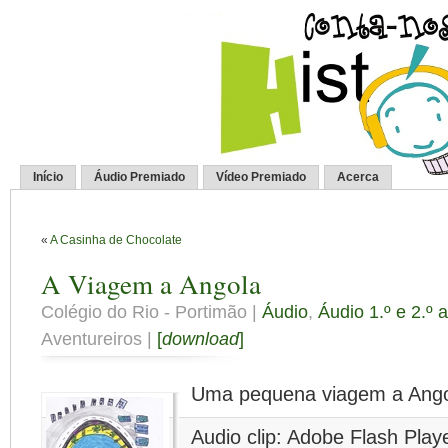
Início
Áudio Premiado
Vídeo Premiado
Acerca
«
A Casinha de Chocolate
A Viagem a Angola
Colégio do Rio - Portimão |
Áudio
,
Áudio 1.º e 2.º 
Aventureiros |
[
download
]
Uma pequena viagem a Ango
Audio clip: Adobe Flash Playe