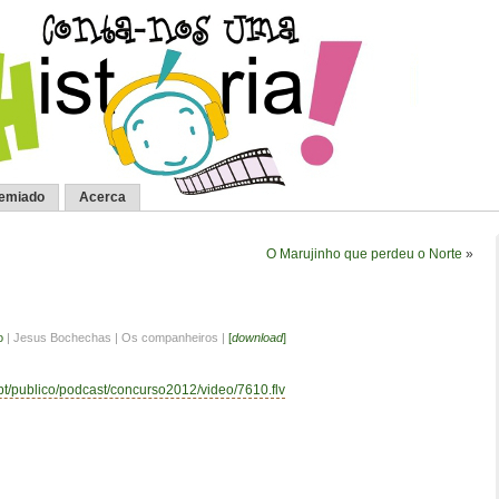
remiado
Acerca
O Marujinho que perdeu o Norte
»
o
| Jesus Bochechas | Os companheiros |
[
download
]
.pt/publico/podcast/concurso2012/video/7610.flv