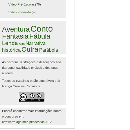
Vídeo Pré-Escolar
(70)
Vídeo Premiado
(9)
Conto
Aventura
Fantasia
Fábula
Lenda
Narrativa
Mito
Outra
histórica
Parábola
As histórias, ilustrações e descrições são
da responsabilidade exclusiva dos seus
autores.
Todos os trabalhos estão acessíveis sob
licença Creative Commons.
Poderá encontrar mais informações sobre
o concurso em:
http://erte.dge.mec.pt/historias2012