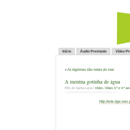
Início
Áudio Premiado
Vídeo P
«
As lágrimas são netas do mar
A menina gotinha de água
EB1 de Santa Luzia |
Vídeo
,
Vídeo 3.º e 4.º an
http://erte.dge.mec