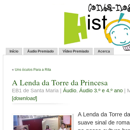
Início
Áudio Premiado
Vídeo Premiado
Acerca
«
Uns óculos Para a Rita
A Lenda da Torre da Princesa
EB1 de Santa Maria |
Áudio
,
Áudio 3.º e 4.º ano
| M
[
download
]
A Lenda da Torre d
suave sinal de rom