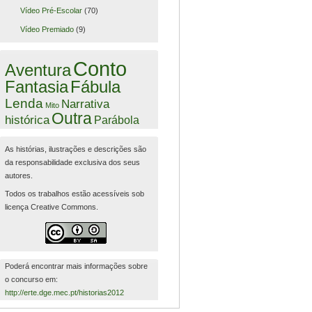
Vídeo Pré-Escolar
(70)
Vídeo Premiado
(9)
Conto
Aventura
Fantasia
Fábula
Lenda
Narrativa
Mito
Outra
histórica
Parábola
As histórias, ilustrações e descrições são
da responsabilidade exclusiva dos seus
autores.
Todos os trabalhos estão acessíveis sob
licença Creative Commons.
Poderá encontrar mais informações sobre
o concurso em:
http://erte.dge.mec.pt/historias2012