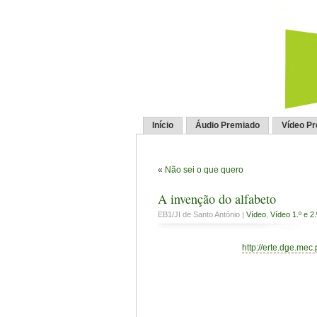
Início
Áudio Premiado
Vídeo P
«
Não sei o que quero
A invenção do alfabeto
EB1/JI de Santo António |
Vídeo
,
Vídeo 1.º e 2
http://erte.dge.mec