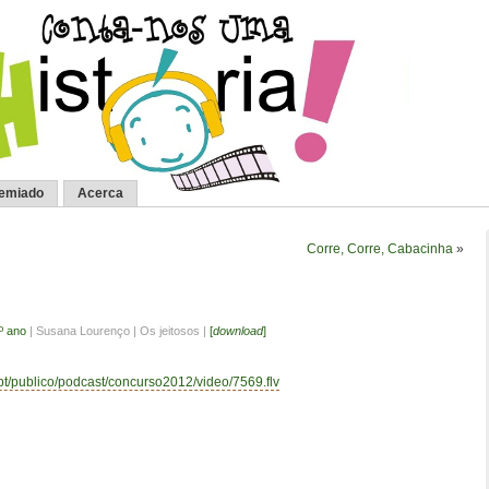
remiado
Acerca
Corre, Corre, Cabacinha
»
.º ano
| Susana Lourenço | Os jeitosos |
[
download
]
.pt/publico/podcast/concurso2012/video/7569.flv