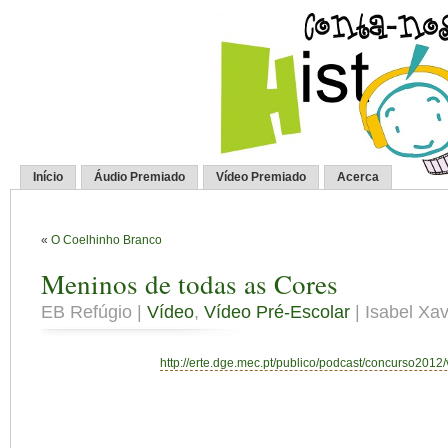
Início
Áudio Premiado
Vídeo Premiado
Acerca
«
O Coelhinho Branco
Meninos de todas as Cores
EB Refúgio |
Vídeo
,
Vídeo Pré-Escolar
| Isabel Xav
http://erte.dge.mec.pt/publico/podcast/concurso2012/