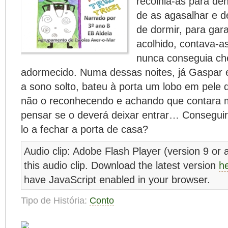
recolhia-as para den
de as agasalhar e d
de dormir, para gara
acolhido, contava-a
nunca conseguia ch
adormecido. Numa dessas noites, já Gaspar 
a sono solto, bateu à porta um lobo em pele 
não o reconhecendo e achando que contara ma
pensar se o deverá deixar entrar… Consegui
lo a fechar a porta de casa?
Audio clip: Adobe Flash Player (version 9 or a
this audio clip. Download the latest version
h
have JavaScript enabled in your browser.
Tipo de História:
Conto