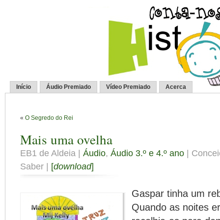
Início
Áudio Premiado
Vídeo Premiado
Acerca
«
O Segredo do Rei
Mais uma ovelha
EB1 de Aldeia |
Áudio
,
Áudio 3.º e 4.º ano
| Concei
Saber |
[
download
]
Gaspar tinha um re
Quando as noites e